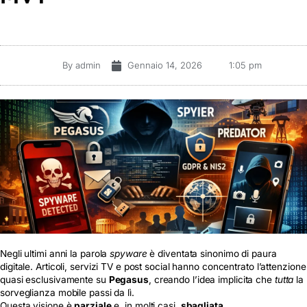
By
admin
Gennaio 14, 2026
1:05 pm
Negli ultimi anni la parola
spyware
è diventata sinonimo di paura
digitale. Articoli, servizi TV e post social hanno concentrato l’attenzione
quasi esclusivamente su
Pegasus
, creando l’idea implicita che
tutta
la
sorveglianza mobile passi da lì.
Questa visione è
parziale
e, in molti casi,
sbagliata
.