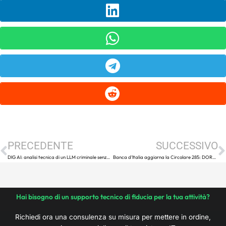
Precedente
S
PRECEDENTE
SUCCESSIVO
DIG AI: analisi tecnica di un LLM criminale senza guardrail
Banca d’Italia aggiorna la Circolare 285: DORA entra nella vigilanza bancaria
Hai bisogno di un supporto tecnico di fiducia per la tua attività?
Richiedi ora una consulenza su misura per mettere in ordine,