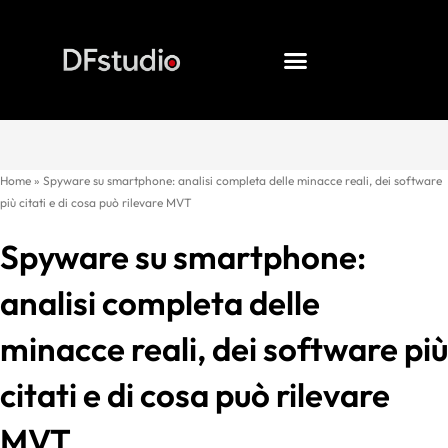
Vai
al
contenuto
Home
»
Spyware su smartphone: analisi completa delle minacce reali, dei software
più citati e di cosa può rilevare MVT
Spyware su smartphone:
analisi completa delle
minacce reali, dei software più
citati e di cosa può rilevare
MVT