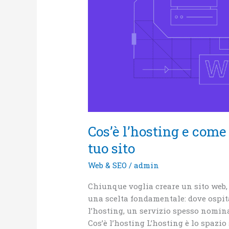
giusto
per
il
tuo
sito
Cos’è l’hosting e come 
tuo sito
Web & SEO
/
admin
Chiunque voglia creare un sito web,
una scelta fondamentale: dove ospita
l’hosting, un servizio spesso nomi
Cos’è l’hosting L’hosting è lo spazio