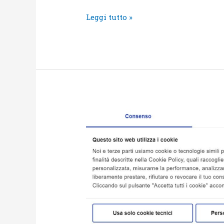
Leggi tutto »
Cookie
e
banner
di
accettazione:
cosa
sapere
davvero