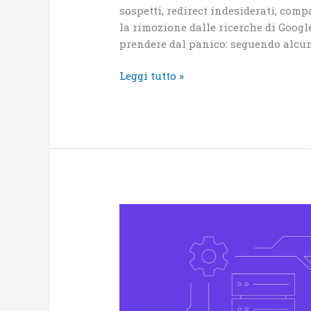
sospetti, redirect indesiderati, comp
la rimozione dalle ricerche di Google
prendere dal panico: seguendo alcun
Leggi tutto »
Cos’è
l’hosting
e
come
scegliere
quello